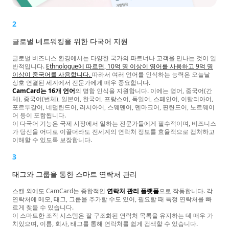
2
글로벌 네트워킹을 위한 다국어 지원
글로벌 비즈니스 환경에서는 다양한 국가의 파트너나 고객을 만나는 것이 일
반적입니다.
Ethnologue에 따르면, 10억 명 이상이 영어를 사용하고 9억 명
이상이 중국어를 사용합니다.
따라서 여러 언어를 인식하는 능력은 오늘날
상호 연결된 세계에서 전문가에게 매우 중요합니다.
CamCard는 16개 언어
의 명함 인식을 지원합니다. 이에는 영어, 중국어(간
체), 중국어(번체), 일본어, 한국어, 프랑스어, 독일어, 스페인어, 이탈리아어,
포르투갈어, 네덜란드어, 러시아어, 스웨덴어, 덴마크어, 핀란드어, 노르웨이
어 등이 포함됩니다.
이 다국어 기능은 국제 시장에서 일하는 전문가들에게 필수적이며, 비즈니스
가 당신을 어디로 이끌더라도 전세계의 연락처 정보를 효율적으로 캡처하고
이해할 수 있도록 보장합니다.
3
태그와 그룹을 통한 스마트 연락처 관리
스캔 외에도 CamCard는 종합적인
연락처 관리 플랫폼
으로 작동합니다. 각
연락처에 메모, 태그, 그룹을 추가할 수도 있어, 필요할 때 특정 연락처를 빠
르게 찾을 수 있습니다.
이 스마트한 조직 시스템은 잘 구조화된 연락처 목록을 유지하는 데 매우 가
치있으며, 이름, 회사, 태그를 통해 연락처를 쉽게 검색할 수 있습니다.