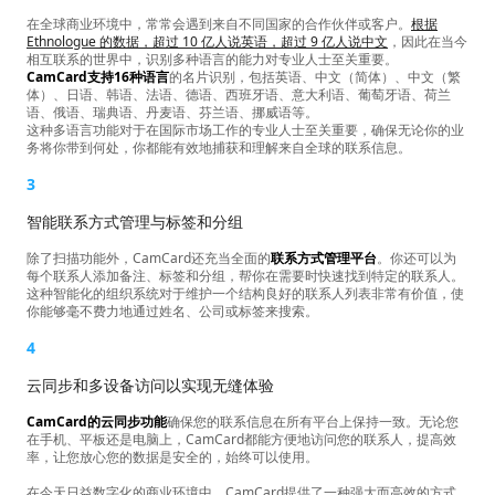
在全球商业环境中，常常会遇到来自不同国家的合作伙伴或客户。
根据
Ethnologue 的数据，超过 10 亿人说英语，超过 9 亿人说中文
，因此在当今
相互联系的世界中，识别多种语言的能力对专业人士至关重要。
CamCard支持16种语言
的名片识别，包括英语、中文（简体）、中文（繁
体）、日语、韩语、法语、德语、西班牙语、意大利语、葡萄牙语、荷兰
语、俄语、瑞典语、丹麦语、芬兰语、挪威语等。
这种多语言功能对于在国际市场工作的专业人士至关重要，确保无论你的业
务将你带到何处，你都能有效地捕获和理解来自全球的联系信息。
3
智能联系方式管理与标签和分组
除了扫描功能外，CamCard还充当全面的
联系方式管理平台
。你还可以为
每个联系人添加备注、标签和分组，帮你在需要时快速找到特定的联系人。
这种智能化的组织系统对于维护一个结构良好的联系人列表非常有价值，使
你能够毫不费力地通过姓名、公司或标签来搜索。
4
云同步和多设备访问以实现无缝体验
CamCard的云同步功能
确保您的联系信息在所有平台上保持一致。无论您
在手机、平板还是电脑上，CamCard都能方便地访问您的联系人，提高效
率，让您放心您的数据是安全的，始终可以使用。
在今天日益数字化的商业环境中，CamCard提供了一种强大而高效的方式